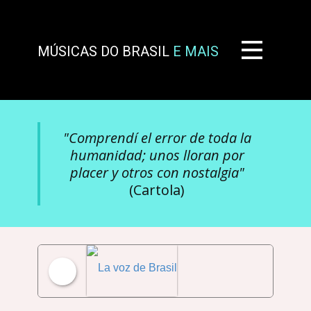
MÚSICAS DO BRASIL
E MAIS
"Comprendí el error de toda la
humanidad; unos lloran por
placer y otros con nostalgia"
(Cartola)